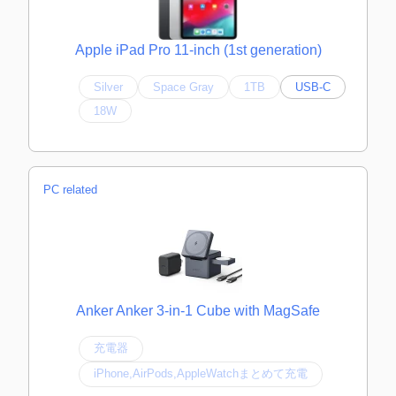
Apple iPad Pro 11-inch (1st generation)
Silver
Space Gray
1TB
USB-C
18W
PC related
Anker Anker 3-in-1 Cube with MagSafe
充電器
iPhone,AirPods,AppleWatchまとめて充電