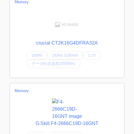
Memory
crucial CT2K16G4DFRA32A
DIMM
DDR4 SDRAM
1.2V
データ転送速度3200MHz
Memory
G.Skill F4-2666C19D-16GNT