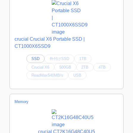
crucial Crucial X6 Portable SSD |
CT1000X6SSD9
SSD
外付けSSD
1TB
Crucial X6
500GB
2TB
4TB
ReadMax540MB/s
USB
Memory
crucial CT2K16G48C40U5