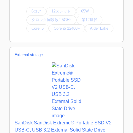
6コア
12スレッド
65W
クロック周波数2.5GHz
第12世代
Core i5
Core i5 12400F
Alder Lake
External storage
SanDisk SanDisk Extreme® Portable SSD V2
USB-C, USB 3.2 External Solid State Drive