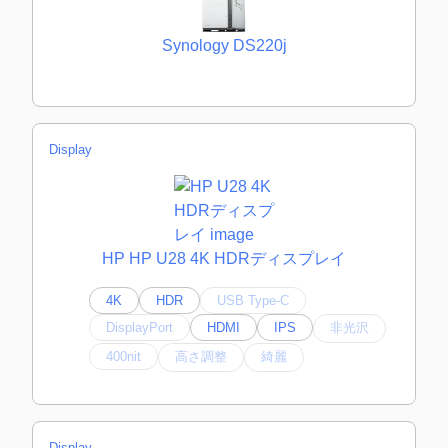
Synology DS220j
Display
HP HP U28 4K HDRディスプレイ
4K
HDR
USB Type-C
DisplayPort
HDMI
IPS
非光沢
400nit
高さ調整
綺麗
Display