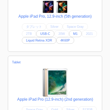
Apple iPad Pro, 12.9-inch (5th generation)
タブレット
Silver
Space Gray
2TB
USB-C
20W
M1
2021
Liquid Retina XDR
4K60P
Tablet
Apple iPad Pro (12.9-inch) (2nd generation)
Space Gray
Gold
Silver
512GB