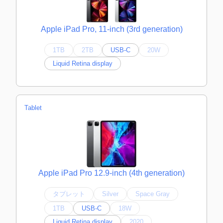
Apple iPad Pro, 11-inch (3rd generation)
1TB
2TB
USB-C
20W
Liquid Retina display
Tablet
Apple iPad Pro 12.9-inch (4th generation)
タブレット
Silver
Space Gray
1TB
USB-C
18W
Liquid Retina display
2020