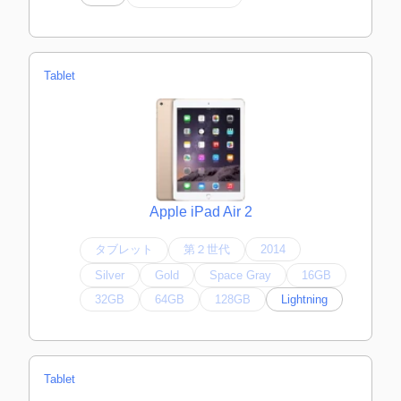
Tablet
Apple iPad Air 2
タブレット
第２世代
2014
Silver
Gold
Space Gray
16GB
32GB
64GB
128GB
Lightning
Tablet