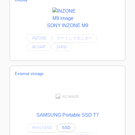
SONY INZONE M9
INZONE
ゲーミングモニター
4K144P
144Hz
External storage
SAMSUNG Portable SSD T7
外付けSSD
SSD