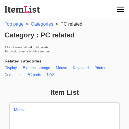
Top page
>
Categories
>
PC related
Category : PC related
A list of items related to PC related.
Find various items in this category!
Related categories
Display
External storage
Mouse
Keyboard
Printer
Computer
PC parts
NAS
Item List
Mouse