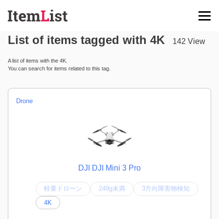
List of items tagged with 4K
142 View
A list of items with the 4K.
You can search for items related to this tag.
Drone
DJI DJI Mini 3 Pro
軽量ドローン
249g未満
3方向障害物検知
4K