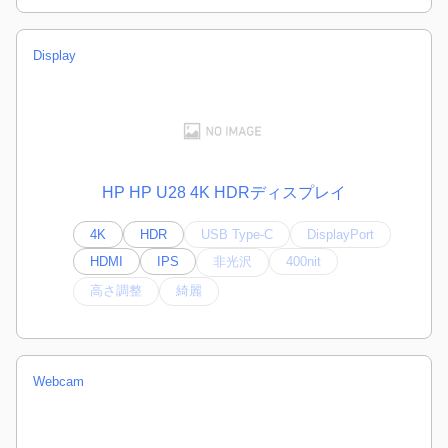
Display
HP HP U28 4K HDRディスプレイ
4K
HDR
USB Type-C
DisplayPort
HDMI
IPS
非光沢
400nit
高さ調整
綺麗
Webcam