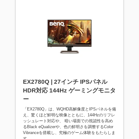
EX2780Q | 27インチ IPSパネル
HDR対応 144Hz ゲーミングモニタ
ー
「EX2780Q」は、WQHD高解像度とIPSパネルを備
え、驚くほど鮮明な映像とともに、144Hzのリフレ
ッシュレート対応や、 暗い場面での視認性を高め
るBlack eQualizerや、色の鮮明さを調整するColor
Vibranceを搭載し、究極のゲーム体験をもたらしま
す。