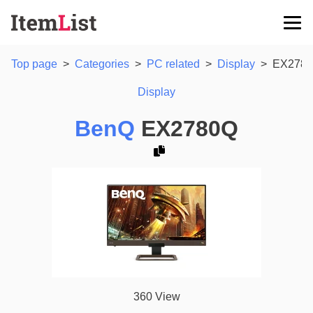
Top page
>
Categories
>
PC related
>
Display
>
EX278
Display
BenQ
EX2780Q
360 View