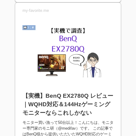
my-favorite.me
【実機】BenQ EX2780Q レビュー
｜WQHD対応＆144Hzゲーミング
モニターならこれしかない
モニター買い漁って50台以上！こんにちは、モニタ
ー専門家のモニ研（@medifav）です。 この記事で
はBenQ様から提供いただいたWQHD対応のゲーミ