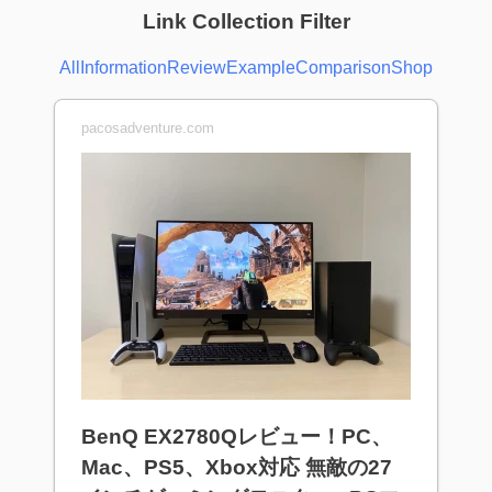
Link Collection Filter
All
Information
Review
Example
Comparison
Shop
pacosadventure.com
BenQ EX2780Qレビュー！PC、
Mac、PS5、Xbox対応 無敵の27