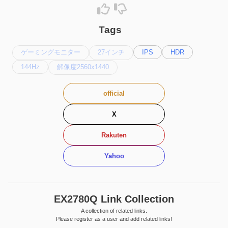
Tags
ゲーミングモニター
27インチ
IPS
HDR
144Hz
解像度2560x1440
official
X
Rakuten
Yahoo
EX2780Q Link Collection
A collection of related links.
Please register as a user and add related links!