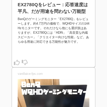
EX2780Qをレビュー：応答速度は
平凡、だが用途を問わない万能型
BenQのゲーミングモニター「EX2780Q」をレビュ
ーします。約4.7万円の価格で、WQHDサイズの144
Hzモニターです。それだけなら他にも選択肢はあ
りますが、EX2780Qには「HDRi」「高音質な内蔵
スピーカー」「クリエイター向けな性能」など。あ
らゆる用途に対応できる万能性が魅力です。
vanillaice-fps.com