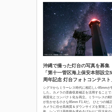
沖縄で撮った灯台の写真を募集
「第十一管区海上保安本部設立5
周年記念 灯台フォトコンテスト
シグマからミラーレス時代に相応しい85mmが
した。カメラの歪曲収差補正を活用することで
画質化とコンパクト化を両立。ミラーレスの軽
が生かせる小さな85mm F1.4だ。 ひとつの補
カメラに任せ高画質＆ダウンサイズを実現ここ
年、レンズは高性能を求めるばかりに巨大化の