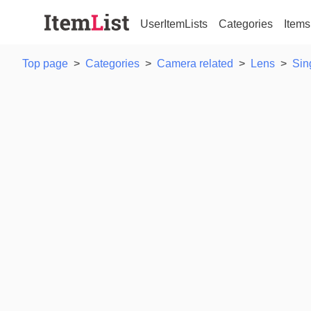
UserItemLists
Categories
Items
Top page
>
Categories
>
Camera related
>
Lens
>
Sin