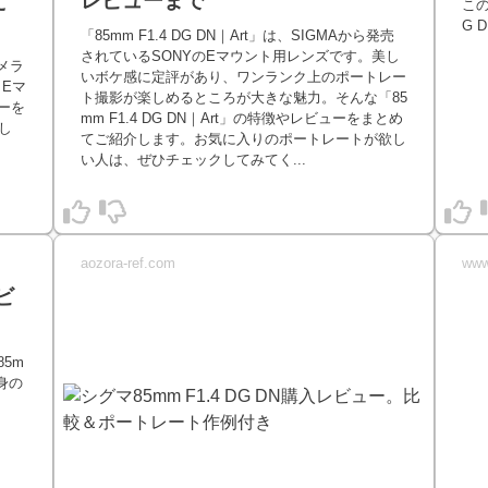
え
レビューまで
この
G 
「85mm F1.4 DG DN｜Art」は、SIGMAから発売
されているSONYのEマウント用レンズです。美し
メラ
いボケ感に定評があり、ワンランク上のポートレー
（Eマ
ト撮影が楽しめるところが大きな魅力。そんな「85
ーを
mm F1.4 DG DN｜Art」の特徴やレビューをまとめ
し
てご紹介します。お気に入りのポートレートが欲し
い人は、ぜひチェックしてみてく...
aozora-ref.com
www
レビ
5m
身の