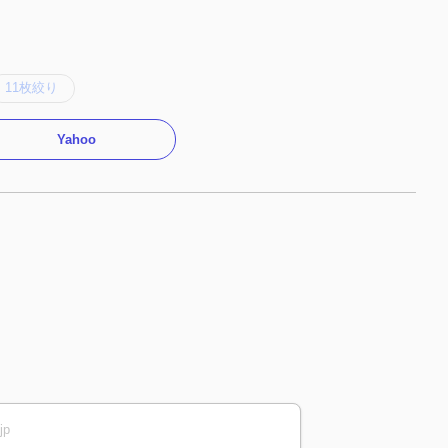
11枚絞り
Yahoo
jp