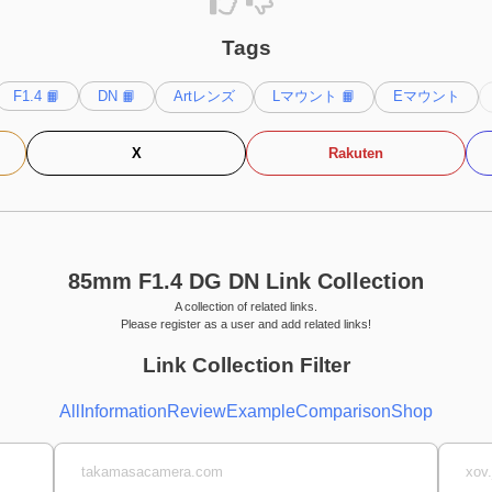
Tags
F1.4 📙
DN 📙
Artレンズ
Lマウント 📙
Eマウント
X
Rakuten
85mm F1.4 DG DN Link Collection
A collection of related links.
Please register as a user and add related links!
Link Collection Filter
All
Information
Review
Example
Comparison
Shop
takamasacamera.com
xov.