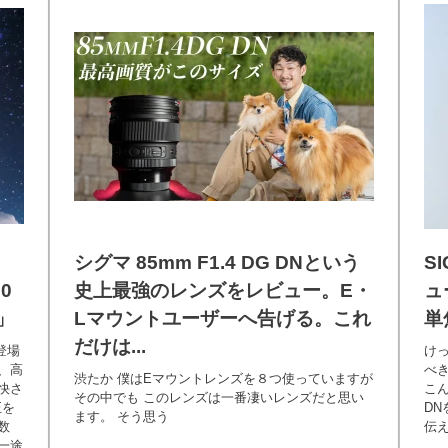
シグマ 85mm F1.4 DG DNという
S
0
史上最強のレンズをレビュー。E・
ュ
」
Lマウントユーザーへ告げる。これ
単
だけは...
登場
け
、高
べき
渋たか 僕はEマウントレンズを８つ使っていますが
快さ
こん
その中でも このレンズは一番凄いレンズだと思い
正を
D
ます。 そう思う
数
伝え
一途