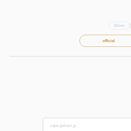
85mm
official
capa.getnavi.jp