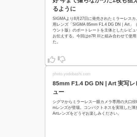
好 今まで撮らなかった1枚も狙
るように
SIGMAより8月27日に発売されたミラーレスカ
用レンズ「SIGMA 85mm F1.4 DG DN｜Art」
ウント版）のポートレートを主体としたレビュ
お伝えする。今回はα7R IIIと組み合わせて使用
た。
photo.yodobashi.com
85mm F1.4 DG DN | Art 実写
ュー
シグマからミラーレス一眼カメラ専用の大口径8
mレンズが登場。コンパクトネスを実現した渾
Artレンズをどうぞお楽しみください。