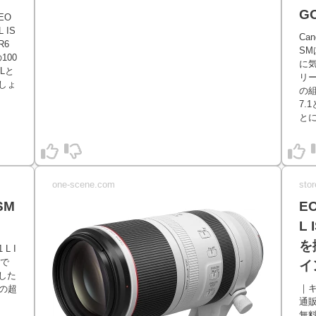
GO
EO
 IS
Can
R6
S
の100
に気
Lと
リ
しょ
の
7
とに
one-scene.com
stor
USM
EO
L
を
L I
けで
イ
した
｜
の超
通販
無