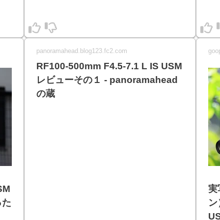
panoramahead.blog123.fc2.com
goo
RF100-500mm F4.5-7.1 L IS USM
レビューその１ - panoramahead
の蔵
USM
実
った
ン）
U