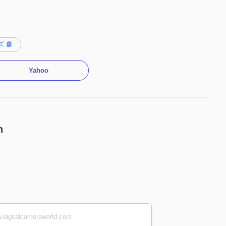
 📙
Yahoo
n
.digitalcameraworld.com