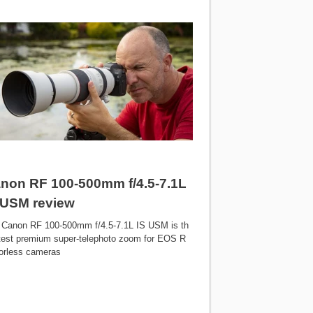
non RF 100-500mm f/4.5-7.1L
 USM review
 Canon RF 100-500mm f/4.5-7.1L IS USM is th
atest premium super-telephoto zoom for EOS R
rorless cameras