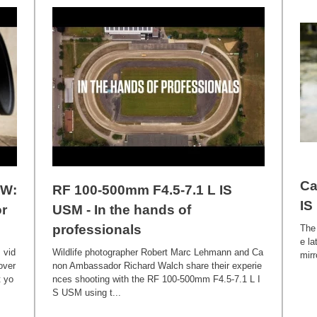
Ca
EW:
RF 100-500mm F4.5-7.1 L IS
IS
r
USM - In the hands of
professionals
The
e l
 vid
Wildlife photographer Robert Marc Lehmann and Ca
mir
over
non Ambassador Richard Walch share their experie
t yo
nces shooting with the RF 100-500mm F4.5-7.1 L I
S USM using t...