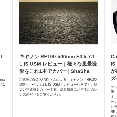
1L
キヤノン RF100-500mm F4.5-7.1
Ca
L IS USM レビュー｜様々な風景撮
I
影をこれ1本でカバー | ShaSha
が
ズ
real
写真家のGOTO AKIさんによる、キヤノン「RF100-
7.1
500mm F4.5-7.1 L IS USM」レビュー記事です。幅
デジ
広い望遠域をカバーする、風景撮影におすすめのレ
降
ンズの写りをご覧ください。
ま
ー
に
R
様を