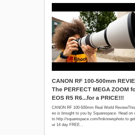
CANON RF 100-500mm REVI
The PERFECT MEGA ZOOM fo
EOS R5 R6...for a PRICE!!!
CANON RF 100-500mm Real World ReviewThis
eo is brought to you by Squarespace. Head on 
to http://squarespace.com/froknowsphoto to ge
ur 14 day FREE...