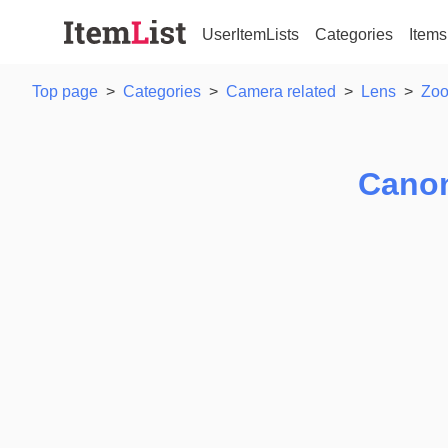
UserItemLists
Categories
Items
Top page
>
Categories
>
Camera related
>
Lens
>
Zoo
Cano