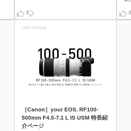
cweb.canon.jp
［Canon］your EOS. RF100-
500mm F4.5-7.1 L IS USM 特長紹
介ページ