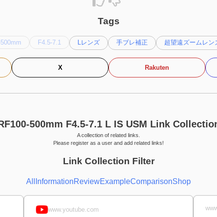
Tags
-500mm
F4.5-7.1
Lレンズ
手ブレ補正
超望遠ズームレンズ
X
Rakuten
RF100-500mm F4.5-7.1 L IS USM Link Collectio
A collection of related links.
Please register as a user and add related links!
Link Collection Filter
All
Information
Review
Example
Comparison
Shop
www
www.youtube.com