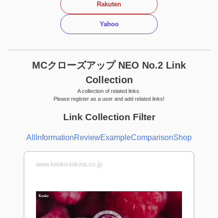
Rakuten
Yahoo
MCクローズアップ NEO No.2 Link
Collection
A collection of related links.
Please register as a user and add related links!
Link Collection Filter
All
Information
Review
Example
Comparison
Shop
www.kenko-tokina.co.jp