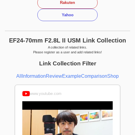
Rakuten
Yahoo
EF24-70mm F2.8L II USM Link Collection
A collection of related links.
Please register as a user and add related links!
Link Collection Filter
All
Information
Review
Example
Comparison
Shop
www.youtube.com