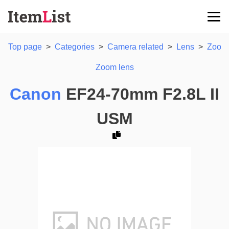
Top page
>
Categories
>
Camera related
>
Lens
>
Zoom 
Zoom lens
Canon
EF24-70mm F2.8L II
USM