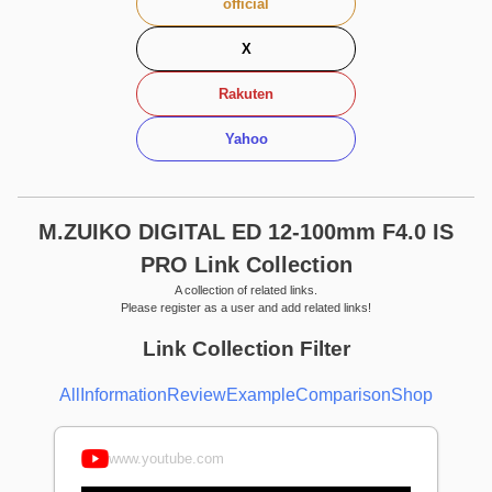
official
X
Rakuten
Yahoo
M.ZUIKO DIGITAL ED 12-100mm F4.0 IS
PRO Link Collection
A collection of related links.
Please register as a user and add related links!
Link Collection Filter
All
Information
Review
Example
Comparison
Shop
www.youtube.com